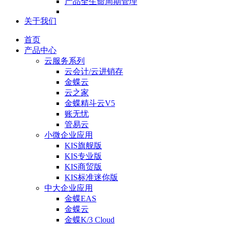
产品全生命周期管理
关于我们
首页
产品中心
云服务系列
云会计/云进销存
金蝶云
云之家
金蝶精斗云V5
账无忧
管易云
小微企业应用
KIS旗舰版
KIS专业版
KIS商贸版
KIS标准迷你版
中大企业应用
金蝶EAS
金蝶云
金蝶K/3 Cloud