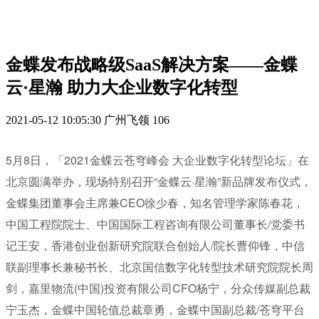
金蝶发布战略级SaaS解决方案——金蝶
云·星瀚 助力大企业数字化转型
2021-05-12 10:05:30
广州飞领
106
5
月
8
日，「
2021
金蝶云苍穹峰会
大企业数字化转型论坛
」在
北京圆满举办，现场特别召开
“金蝶云·星瀚”新品牌发布仪式，
金蝶
集团董事会主席
兼
CEO
徐少春
，
知名管理学家陈春花，
中国工程院院士、中国国际工程咨询有限公司董事长
/
党委书
记王安，
香港创业创新研究院联合创始人
/
院长
曹仰锋，中信
联副理事长兼秘书长、北京国信数字化转型技术研究院院长周
剑，嘉里物流
(
中国
)
投资有限公司
CFO
杨宁，分众传媒副总裁
宁玉杰，金蝶中国轮值总裁章勇，金蝶中国副总裁
/
苍穹平台