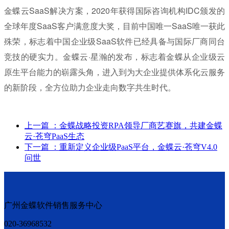
金蝶云SaaS解决方案，2020年获得国际咨询机构IDC颁发的
全球年度SaaS客户满意度大奖，目前中国唯一SaaS唯一获此
殊荣，标志着中国企业级SaaS软件已经具备与国际厂商同台
竞技的硬实力。金蝶云·星瀚的发布，标志着金蝶从企业级云
原生平台能力的崭露头角，进入到为大企业提供体系化云服务
的新阶段，全方位助力企业走向数字共生时代。
上一篇
：金蝶战略投资RPA领导厂商艺赛旗，共建金蝶
云·苍穹PaaS生态
下一篇
：重新定义企业级PaaS平台，金蝶云·苍穹V4.0
问世
广州金蝶软件销售服务中心
020-36968532