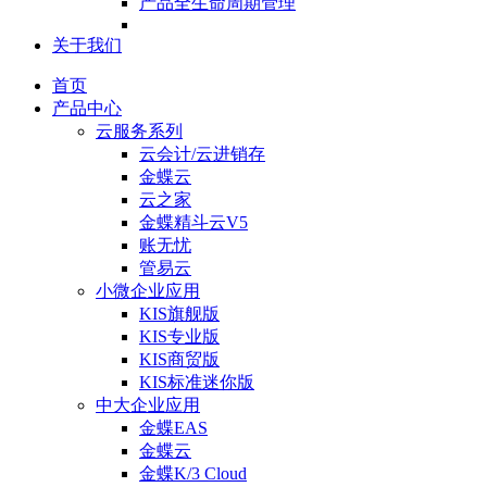
产品全生命周期管理
关于我们
首页
产品中心
云服务系列
云会计/云进销存
金蝶云
云之家
金蝶精斗云V5
账无忧
管易云
小微企业应用
KIS旗舰版
KIS专业版
KIS商贸版
KIS标准迷你版
中大企业应用
金蝶EAS
金蝶云
金蝶K/3 Cloud